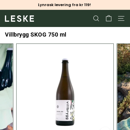
Skip
Lynrask levering fra kr 119!
to
Pause
content
slideshow
L
SEARCH
SITE
e
s
Villbrygg SKOG 750 ml
k
e.
n
o