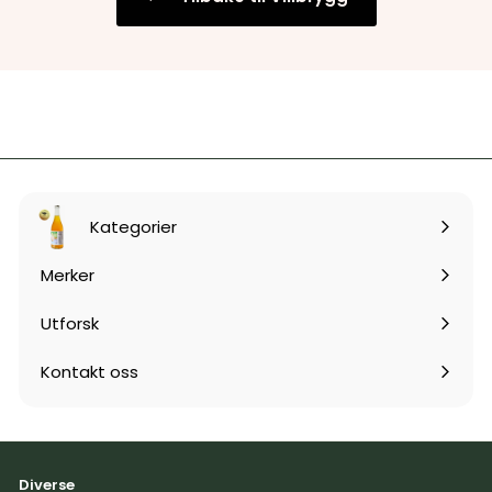
r
r
Kategorier
Expand
submenu
Merker
Expand
submenu
Utforsk
Expand
submenu
Kontakt oss
Diverse