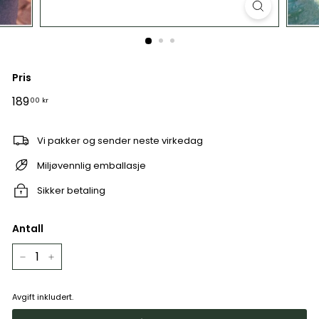
Pris
Veil.
189
189,00
00 kr
pris
kr
Vi pakker og sender neste virkedag
Miljøvennlig emballasje
Sikker betaling
Antall
−
+
Avgift inkludert.