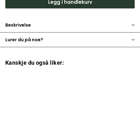
Legg i handlekurv
Beskrivelse
Lurer du på noe?
Kanskje du også liker:
Villbrygg SKOG 750 ml
189
1
00 kr